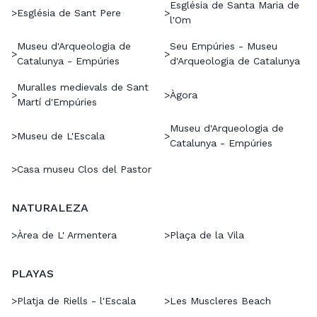
Església de Santa Maria de
>
Església de Sant Pere
>
l'Om
Museu d'Arqueologia de
Seu Empúries - Museu
>
>
Catalunya - Empúries
d'Arqueologia de Catalunya
Muralles medievals de Sant
>
>
Àgora
Martí d'Empúries
Museu d'Arqueologia de
>
Museu de L'Escala
>
Catalunya - Empúries
>
Casa museu Clos del Pastor
NATURALEZA
>
Àrea de L' Armentera
>
Plaça de la Vila
PLAYAS
>
Platja de Riells - l'Escala
>
Les Muscleres Beach