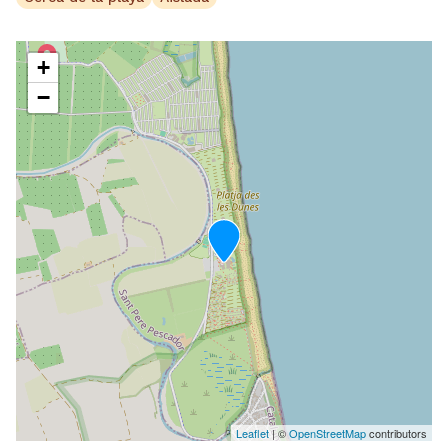
+
−
Leaflet
| ©
OpenStreetMap
contributors