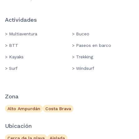
Actividades
> Multiaventura
> Buceo
> BTT
> Paseos en barco
> Kayaks
> Trekking
> Surf
> Windsurf
Zona
Alto Ampurdán
Costa Brava
Ubicación
Cerca de la playa
Aislada