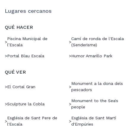
Lugares cercanos
QUÉ HACER
Piscina Municipal de
Camí de ronda de l'Escala
>
>
l’Escala
(Senderisme)
>
Portal Blau Escala
>
Humor Amarillo Park
QUÉ VER
Monument a la dona dels
>
El Cortal Gran
>
pescadors
Monument to the Sea's
>
Sculpture la Cobla
>
people
Església de Sant Pere de
Església de Sant Martí
>
>
l'Escala
d'Empúries