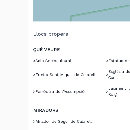
Llocs propers
QUÈ VEURE
>
Sala Sociocultural
>
Estatua del
Església de
>
Ermita Sant Miquel de Calafell
>
Cunit
Jaciment i
>
Parròquia de l'Assumpció
>
Roig
MIRADORS
>
Mirador de Segur de Calafell