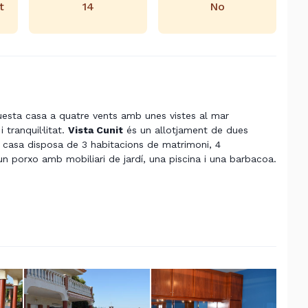
t
14
No
uesta casa a quatre vents amb unes vistes al mar
tranquil·litat.
Vista Cunit
és un allotjament de dues
 casa disposa de 3 habitacions de matrimoni, 4
n porxo amb mobiliari de jardí, una piscina i una barbacoa.