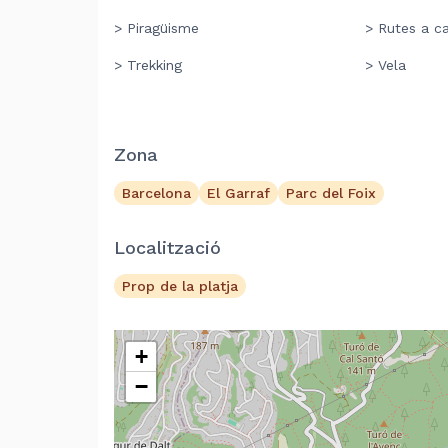
> Piragüisme
> Rutes a ca
> Trekking
> Vela
Zona
Barcelona
El Garraf
Parc del Foix
Localització
Prop de la platja
+
−