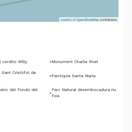
Leaflet
| ©
OpenStreetMap
contributors
 cerdito Willy
>
Monument Charlie Rivel
 Sant Cristòfol de
>
Parròquia Santa Maria
bèric del Fondo del
Parc Natural desembocadura riu
>
Foix