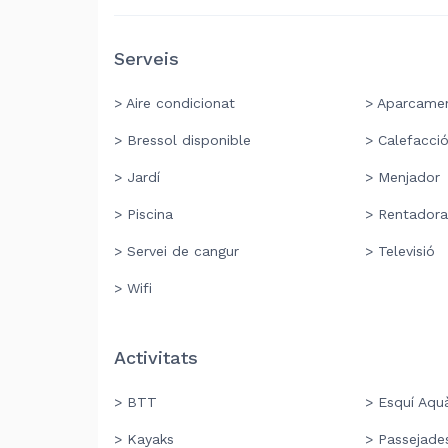
Serveis
> Aire condicionat
> Aparcame
> Bressol disponible
> Calefacci
> Jardí
> Menjador
> Piscina
> Rentadora
> Servei de cangur
> Televisió
> Wifi
Activitats
> BTT
> Esquí Aquà
> Kayaks
> Passejades