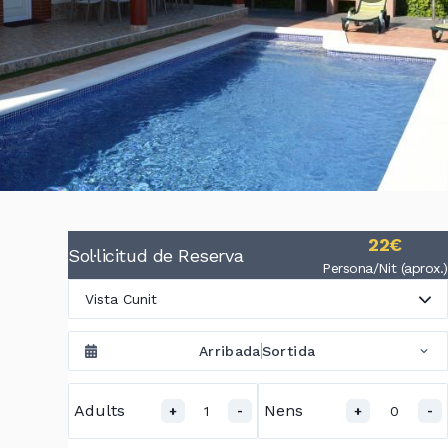
22€
Sol·licitud de Reserva
Persona/Nit (aprox.)
Vista Cunit
Arribada
Sortida
Adults
Nens
1
0
+
-
+
-