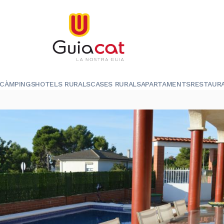
CÀMPINGS
HOTELS RURALS
CASES RURALS
APARTAMENTS
RESTAUR