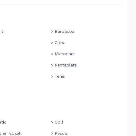
nt
> Barbacoa
ó
> Cuina
> Microones
> Rentaplats
> Tenis
tic
> Golf
 en vaixell
> Pesca