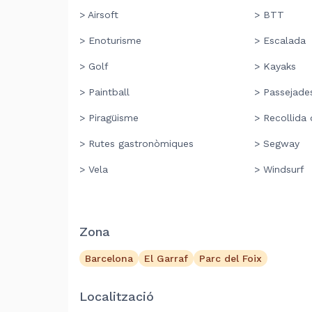
> Airsoft
> BTT
> Enoturisme
> Escalada
> Golf
> Kayaks
> Paintball
> Passejades
> Piragüisme
> Recollida 
> Rutes gastronòmiques
> Segway
> Vela
> Windsurf
Zona
Barcelona
El Garraf
Parc del Foix
Localització