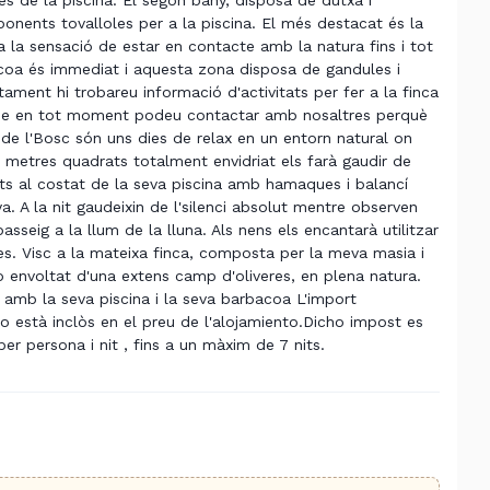
les de la piscina. El segon bany, disposa de dutxa i
onents tovalloles per a la piscina. El més destacat és la
a la sensació de estar en contacte amb la natura fins i tot
rbacoa és immediat i aquesta zona disposa de gandules i
artament hi trobareu informació d'activitats per fer a la finca
t i que en tot moment podeu contactar amb nosaltres perquè
 de l'Bosc són uns dies de relax en un entorn natural on
0 metres quadrats totalment envidriat els farà gaudir de
ts al costat de la seva piscina amb hamaques i balancí
. A la nit gaudeixin de l'silenci absolut mentre observen
asseig a la llum de la lluna. Als nens els encantarà utilitzar
ites. Visc a la mateixa finca, composta per la meva masia i
xò envoltat d'una extens camp d'oliveres, en plena natura.
 amb la seva piscina i la seva barbacoa L'import
o està inclòs en el preu de l'alojamiento.Dicho impost es
per persona i nit , fins a un màxim de 7 nits.