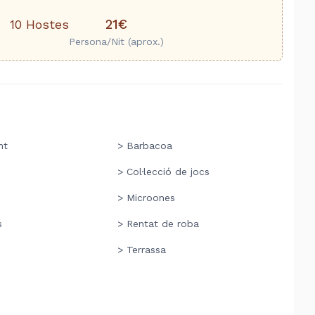
21€
10 Hostes
Persona/Nit (aprox.)
nt
> Barbacoa
ó
> Col·lecció de jocs
> Microones
s
> Rentat de roba
> Terrassa