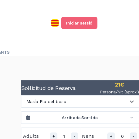
Iniciar sessió
ANTS
21€
Sol·licitud de Reserva
Persona/Nit (aprox.)
Masía Pla del bosc
Arribada
Sortida
Adults
Nens
1
0
+
-
+
-