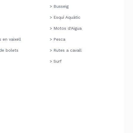
> Busseig
> Esquí Aquàtic
> Motos d'Aigua
 en vaixell
> Pesca
de bolets
> Rutes a cavall
> Surf