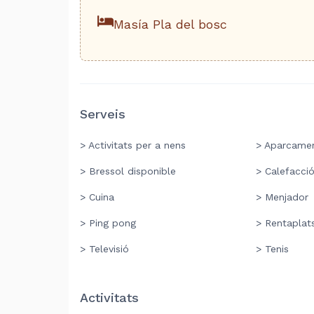
Masía Pla del bosc
Serveis
> Activitats per a nens
> Aparcame
> Bressol disponible
> Calefacci
> Cuina
> Menjador
> Ping pong
> Rentaplat
> Televisió
> Tenis
Activitats