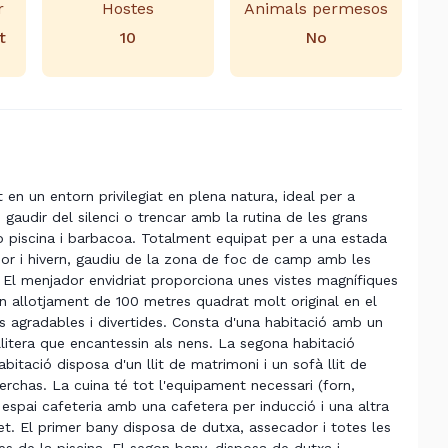
r
Hostes
Animals permesos
t
10
No
 en un entorn privilegiat en plena natura, ideal per a
 gaudir del silenci o trencar amb la rutina de les grans
b piscina i barbacoa. Totalment equipat per a una estada
rdor i hivern, gaudiu de la zona de foc de camp amb les
. El menjador envidriat proporciona unes vistes magnífiques
 un allotjament de 100 metres quadrat molt original en el
s agradables i divertides. Consta d'una habitació amb un
t llitera que encantessin als nens. La segona habitació
abitació disposa d'un llit de matrimoni i un sofà llit de
rchas. La cuina té tot l'equipament necessari (forn,
 espai cafeteria amb una cafetera per inducció i una altra
t. El primer bany disposa de dutxa, assecador i totes les