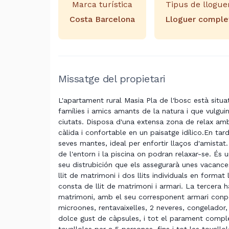
Marca turística
Tipus de llogue
Costa Barcelona
Lloguer comple
Missatge del propietari
L'apartament rural Masia Pla de l'bosc està situat
famílies i amics amants de la natura i que vulguin
ciutats. Disposa d'una extensa zona de relax am
càlida i confortable en un paisatge idílico.En ta
seves mantes, ideal per enfortir llaços d'amistat
de l'entorn i la piscina on podran relaxar-se. És
seu distrubición que els assegurarà unes vacance
llit de matrimoni i dos llits individuals en forma
consta de llit de matrimoni i armari. La tercera h
matrimoni, amb el seu corresponent armari conpe
microones, rentavaixelles, 2 neveres, congelador,
dolce gust de càpsules, i tot el parament comple