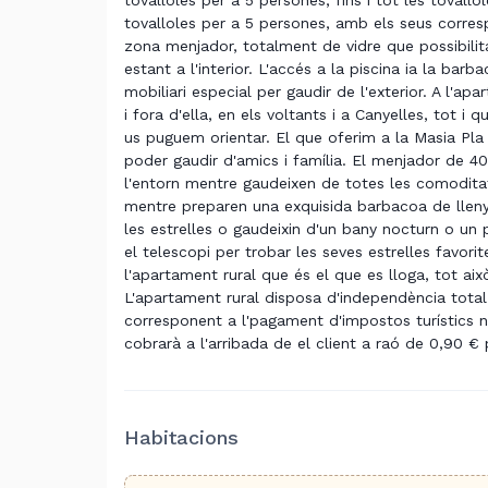
tovalloles per a 5 persones, fins i tot les tovallo
tovalloles per a 5 persones, amb els seus corresp
zona menjador, totalment de vidre que possibilit
estant a l'interior. L'accés a la piscina ia la ba
mobiliari especial per gaudir de l'exterior. A l'ap
i fora d'ella, en els voltants i a Canyelles, to
us puguem orientar. El que oferim a la Masia Pla
poder gaudir d'amics i família. El menjador de 4
l'entorn mentre gaudeixen de totes les comodita
mentre preparen una exquisida barbacoa de llenya
les estrelles o gaudeixin d'un bany nocturn o un p
el telescopi per trobar les seves estrelles favor
l'apartament rural que és el que es lloga, tot ai
L'apartament rural disposa d'independència total
corresponent a l'pagament d'impostos turístics n
cobrarà a l'arribada de el client a raó de 0,90 € 
Habitacions