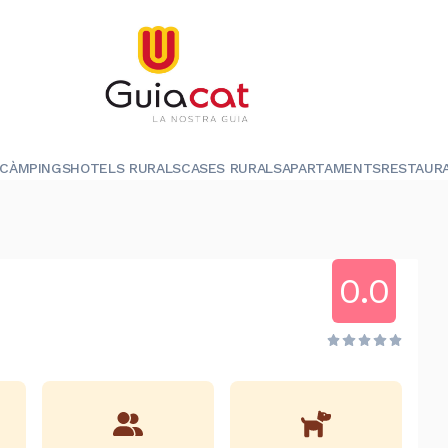
CÀMPINGS
HOTELS RURALS
CASES RURALS
APARTAMENTS
RESTAUR
0.0