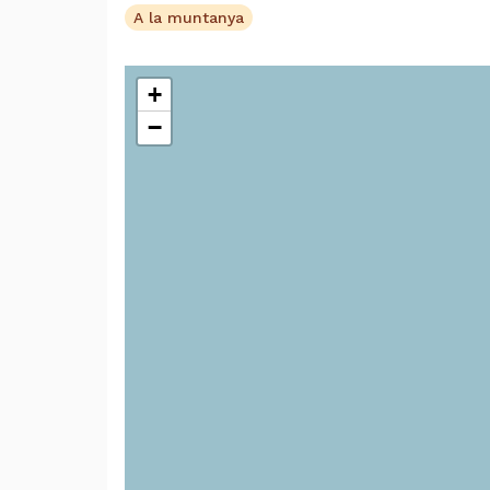
A la muntanya
+
−