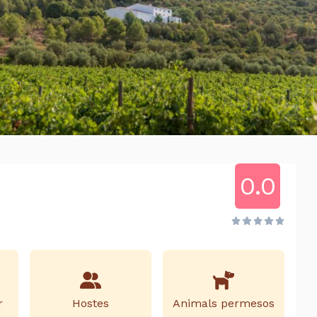
0.0
r
Hostes
Animals permesos