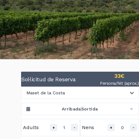
33€
Sol·licitud de Reserva
Persona/Nit (aprox.)
Maset de la Costa
Arribada
Sortida
Adults
Nens
1
0
+
-
+
-