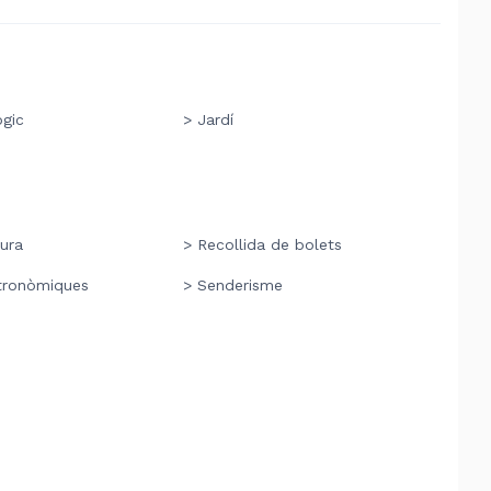
ògic
> Jardí
ura
> Recollida de bolets
tronòmiques
> Senderisme