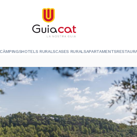
CÀMPINGS
HOTELS RURALS
CASES RURALS
APARTAMENTS
RESTAUR