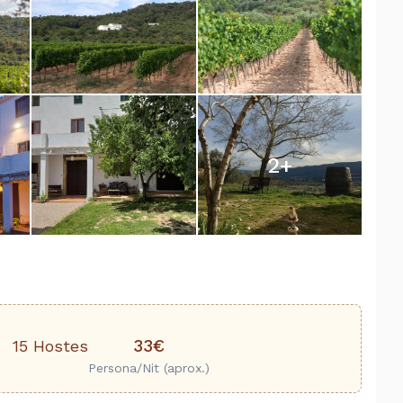
2
+
33€
15 Hostes
Persona/Nit (aprox.)