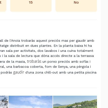
t
15
No
all
de l'Anoia trobaràs aquest preciós mas per gaudir amb
atge distribuït en dues plantes. En la planta baixa hi ha
an sala per activitats, dos lavabos i una cuina totalment
 i la sala de lectura que dóna accés directe a la terrassa
trobaràs
tera de la masia,
un porxo preciós amb sofàs i
ral, una barbacoa coberta, forn de llenya, una pèrgola i
gaudir
or podràs
d'una zona chill-out amb una petita piscina