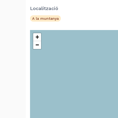
Localització
A la muntanya
+
−