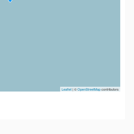
Leaflet
| ©
OpenStreetMap
contributors