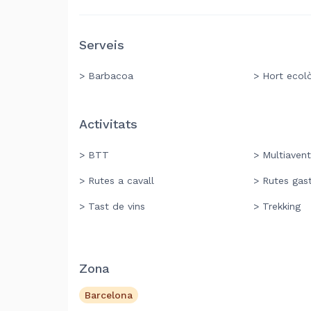
Serveis
> Barbacoa
> Hort ecol
Activitats
> BTT
> Multiavent
> Rutes a cavall
> Rutes gas
> Tast de vins
> Trekking
Zona
Barcelona