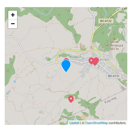
+
−
Leaflet
| ©
OpenStreetMap
contributors