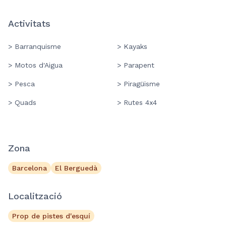
Activitats
> Barranquisme
> Kayaks
> Motos d'Aigua
> Parapent
> Pesca
> Piragüisme
> Quads
> Rutes 4x4
Zona
Barcelona
El Berguedà
Localització
Prop de pistes d'esquí