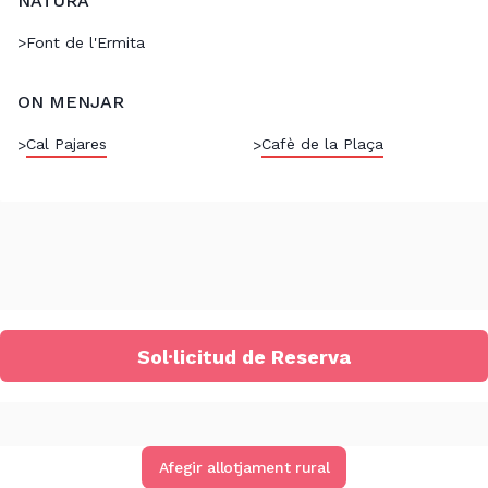
NATURA
>
Font de l'Ermita
ON MENJAR
Cal Pajares
Cafè de la Plaça
>
>
Sol·licitud de Reserva
Afegir allotjament rural