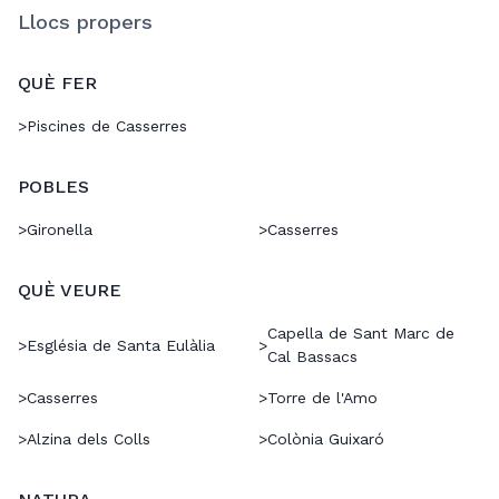
Llocs propers
QUÈ FER
>
Piscines de Casserres
POBLES
>
Gironella
>
Casserres
QUÈ VEURE
Capella de Sant Marc de
>
Església de Santa Eulàlia
>
Cal Bassacs
>
Casserres
>
Torre de l'Amo
>
Alzina dels Colls
>
Colònia Guixaró