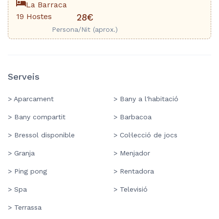
La Barraca
19 Hostes
28€
Persona/Nit (aprox.)
Serveis
> Aparcament
> Bany a l'habitació
> Bany compartit
> Barbacoa
> Bressol disponible
> Col·lecció de jocs
> Granja
> Menjador
> Ping pong
> Rentadora
> Spa
> Televisió
> Terrassa