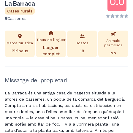
0.0
La Barraca
Cases rurals
Casserres
Tipus de lloguer
Animals
Marca turística
Hostes
permesos
Lloguer
Pirineus
19
No
complet
Missatge del propietari
La Barraca és una antiga casa de pagesos situada a la
afores de Casserres, un poble de la comarca del Berguedà.
Compta amb sis habitacions, les quals es distribueixen en
quatre dobles, una d'elles amb llar de foc; una quàdruple i
una triple. A la casa hi ha 3 banys, cuina, menjador i saló
amb sofàs amb llar de foc, TV a a l'primera planta i una
sala d'estar a la planta baixa, amb televisió. A més per