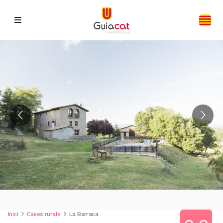
Inici
Cases rurals
La Barraca