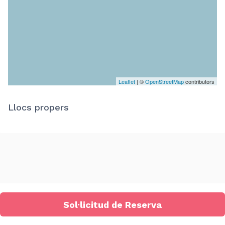
Leaflet
| ©
OpenStreetMap
contributors
Llocs propers
Sol·licitud de Reserva