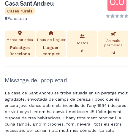
0.0
Casa Sant Andreu
Cases rurals
Fonollosa
Marca turística
Tipus de lloguer
Animals
Hostes
permesos
Paisatges
Lloguer
6
Sí
Barcelona
complet
Missatge del propietari
La casa de Sant Andreu es troba situada en un paratge molt
agradable, envoltada de camps de cereals i bosc que és
encara jove doncs patim els incendis de l'any 1994 i després
de vint anys l'entorn ha canviat moltíssim !!!! L'allotjament
disposa de tres habitacions, 1 bany totalment renovat i la
cuina també, amb microones, forn, nevera i tots els estris
necessaris per cuinar, i ara molt més còmode. La sala