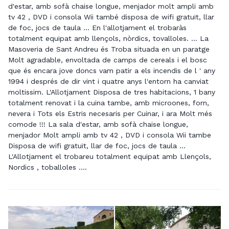
d'estar, amb sofà chaise longue, menjador molt ampli amb
tv 42 , DVD i consola Wii també disposa de wifi gratuït, llar
de foc, jocs de taula ... En l'allotjament el trobaràs
totalment equipat amb llençols, nòrdics, tovalloles. ... La
Masoveria de Sant Andreu és Troba situada en un paratge
Molt agradable, envoltada de camps de cereals i el bosc
que és encara jove doncs vam patir a els incendis de l ' any
1994 i després de dir vint i quatre anys l'entorn ha canviat
moltissim. L'Allotjament Disposa de tres habitacions, 1 bany
totalment renovat i la cuina tambe, amb microones, forn,
nevera i Tots els Estris necesaris per Cuinar, i ara Molt més
comode !!! La sala d'estar, amb sofà chaise longue,
menjador Molt ampli amb tv 42 , DVD i consola Wii tambe
Disposa de wifi gratuït, llar de foc, jocs de taula ...
L'Allotjament el trobareu totalment equipat amb Llençols,
Nordics , toballoles ....