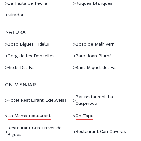
>
La Taula de Pedra
>
Roques Blanques
>
Mirador
NATURA
>
Bosc Bigues I Riells
>
Bosc de Malhivern
>
Gorg de les Donzelles
>
Parc Joan Plumé
>
Riells Del Fai
>
Sant Miquel del Fai
ON MENJAR
Bar restaurant La
Hotel Restaurant Edelweiss
>
>
Cuspineda
La Mama restaurant
Oh Tapa
>
>
Restaurant Can Traver de
Restaurant Can Oliveras
>
>
Bigues