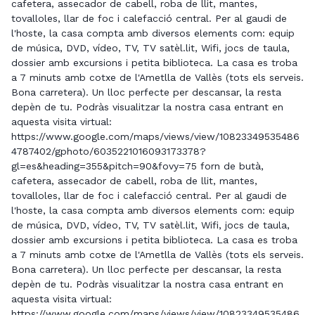
cafetera, assecador de cabell, roba de llit, mantes,
tovalloles, llar de foc i calefacció central. Per al gaudi de
l'hoste, la casa compta amb diversos elements com: equip
de música, DVD, vídeo, TV, TV satèl.lit, Wifi, jocs de taula,
dossier amb excursions i petita biblioteca. La casa es troba
a 7 minuts amb cotxe de l'Ametlla de Vallès (tots els serveis.
Bona carretera). Un lloc perfecte per descansar, la resta
depèn de tu. Podràs visualitzar la nostra casa entrant en
aquesta visita virtual:
https://www.google.com/maps/views/view/10823349535486
4787402/gphoto/6035221016093173378?
gl=es&heading=355&pitch=90&fovy=75 forn de butà,
cafetera, assecador de cabell, roba de llit, mantes,
tovalloles, llar de foc i calefacció central. Per al gaudi de
l'hoste, la casa compta amb diversos elements com: equip
de música, DVD, vídeo, TV, TV satèl.lit, Wifi, jocs de taula,
dossier amb excursions i petita biblioteca. La casa es troba
a 7 minuts amb cotxe de l'Ametlla de Vallès (tots els serveis.
Bona carretera). Un lloc perfecte per descansar, la resta
depèn de tu. Podràs visualitzar la nostra casa entrant en
aquesta visita virtual:
https://www.google.com/maps/views/view/10823349535486