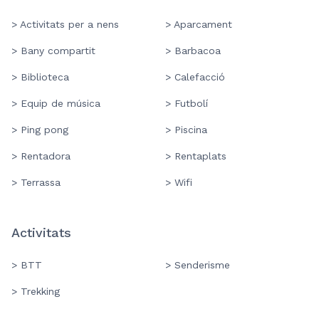
> Activitats per a nens
> Aparcament
> Bany compartit
> Barbacoa
> Biblioteca
> Calefacció
> Equip de música
> Futbolí
> Ping pong
> Piscina
> Rentadora
> Rentaplats
> Terrassa
> Wifi
Activitats
> BTT
> Senderisme
> Trekking