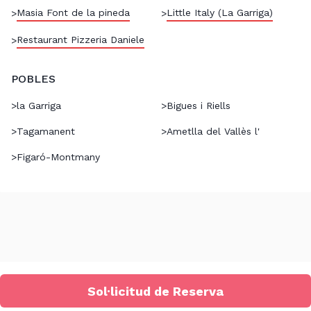
Masia Font de la pineda
Little Italy (La Garriga)
>
>
Restaurant Pizzeria Daniele
>
POBLES
>
la Garriga
>
Bigues i Riells
>
Tagamanent
>
Ametlla del Vallès l'
>
Figaró-Montmany
Sol·licitud de Reserva