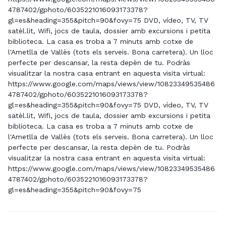
4787402/gphoto/6035221016093173378?
gl=es&heading=355&pitch=90&fovy=75 DVD, vídeo, TV, TV
satèl.lit, Wifi, jocs de taula, dossier amb excursions i petita
biblioteca. La casa es troba a 7 minuts amb cotxe de
l'Ametlla de Vallès (tots els serveis. Bona carretera). Un lloc
perfecte per descansar, la resta depèn de tu. Podràs
visualitzar la nostra casa entrant en aquesta visita virtual:
https://www.google.com/maps/views/view/10823349535486
4787402/gphoto/6035221016093173378?
gl=es&heading=355&pitch=90&fovy=75 DVD, vídeo, TV, TV
satèl.lit, Wifi, jocs de taula, dossier amb excursions i petita
biblioteca. La casa es troba a 7 minuts amb cotxe de
l'Ametlla de Vallès (tots els serveis. Bona carretera). Un lloc
perfecte per descansar, la resta depèn de tu. Podràs
visualitzar la nostra casa entrant en aquesta visita virtual:
https://www.google.com/maps/views/view/10823349535486
4787402/gphoto/6035221016093173378?
gl=es&heading=355&pitch=90&fovy=75