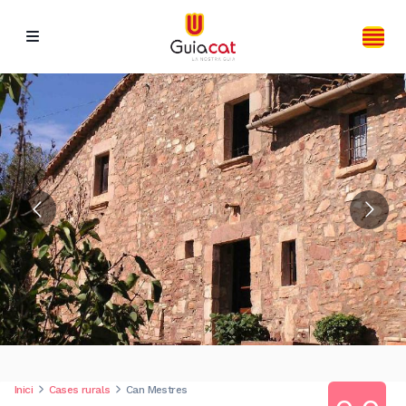
Inici
Cases rurals
Can Mestres