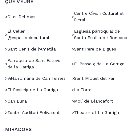
QUÈ VEURE
Centre Cívic i Cultural el
>
Oller Del mas
>
Rieral
El Celler
Església parroquial de
>
>
@espaisociocultural
Santa Eulàlia de Ronçana
>
Sant Genís de l'Ametlla
>
Sant Pere de Bigues
Parròquia de Sant Esteve
>
>
El Passeig de La Garriga
de la Garriga
>
Vil·la romana de Can Terrers
>
Sant Miquel del Fai
>
El Passeig de La Garriga
>
La Torre
>
Can Luna
>
Molí de Blancafort
>
Teatre Auditori Polivalent
>
Theater of La Garriga
MIRADORS