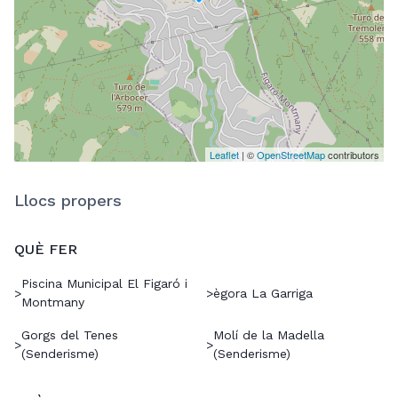
Leaflet
| ©
OpenStreetMap
contributors
Llocs propers
QUÈ FER
Piscina Municipal El Figaró i
>
>
ègora La Garriga
Montmany
Gorgs del Tenes
Molí de la Madella
>
>
(Senderisme)
(Senderisme)