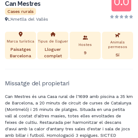
0.0
Can Mestres
Cases rurals
L'Ametlla del Vallès
Marca turística
Tipus de lloguer
Animals
Hostes
permesos
Paisatges
Lloguer
9
Sí
Barcelona
complet
Missatge del propietari
Can Mestres és una Casa rural de l'1699 amb piscina a 35 km
de Barcelona, ​​a 20 minuts de circuit de curses de Catalunya
(Montmeló) i 25 minuts de platges. Situada en una petita
vall al costat d'altres masies, totes elles envoltades de
feixes de cultiu. Restaurada per harmonitzar el descans
d'avui amb la calor d'antany tres sales d'estar i sala de jocs
amb billar i futbolí. Homologació 3 espigues. SICTED