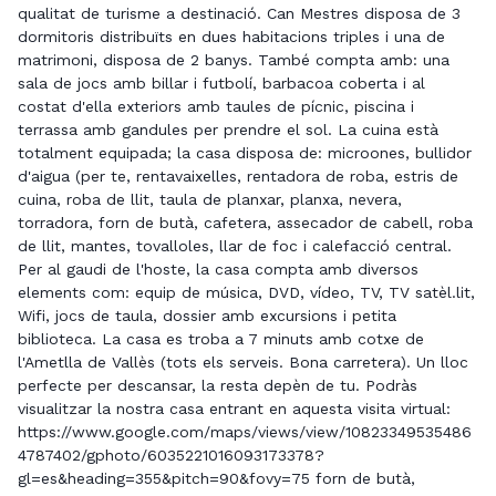
qualitat de turisme a destinació. Can Mestres disposa de 3
dormitoris distribuïts en dues habitacions triples i una de
matrimoni, disposa de 2 banys. També compta amb: una
sala de jocs amb billar i futbolí, barbacoa coberta i al
costat d'ella exteriors amb taules de pícnic, piscina i
terrassa amb gandules per prendre el sol. La cuina està
totalment equipada; la casa disposa de: microones, bullidor
d'aigua (per te, rentavaixelles, rentadora de roba, estris de
cuina, roba de llit, taula de planxar, planxa, nevera,
torradora, forn de butà, cafetera, assecador de cabell, roba
de llit, mantes, tovalloles, llar de foc i calefacció central.
Per al gaudi de l'hoste, la casa compta amb diversos
elements com: equip de música, DVD, vídeo, TV, TV satèl.lit,
Wifi, jocs de taula, dossier amb excursions i petita
biblioteca. La casa es troba a 7 minuts amb cotxe de
l'Ametlla de Vallès (tots els serveis. Bona carretera). Un lloc
perfecte per descansar, la resta depèn de tu. Podràs
visualitzar la nostra casa entrant en aquesta visita virtual:
https://www.google.com/maps/views/view/10823349535486
4787402/gphoto/6035221016093173378?
gl=es&heading=355&pitch=90&fovy=75 forn de butà,