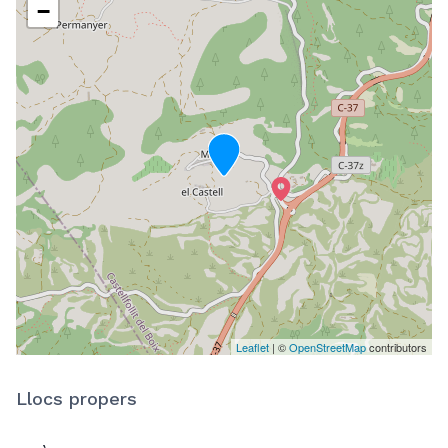
−
Leaflet
| ©
OpenStreetMap
contributors
Llocs propers