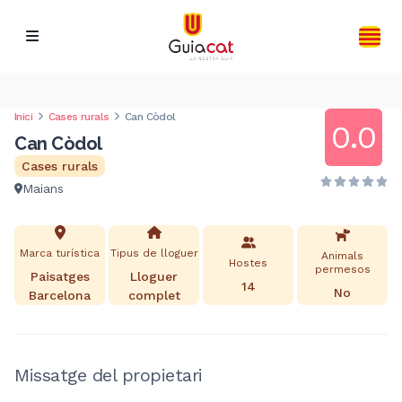
Inici
Cases rurals
Can Còdol
0.0
Can Còdol
Cases rurals
Maians
Marca turística
Tipus de lloguer
Animals
Hostes
permesos
Paisatges
Lloguer
14
No
Barcelona
complet
Missatge del propietari