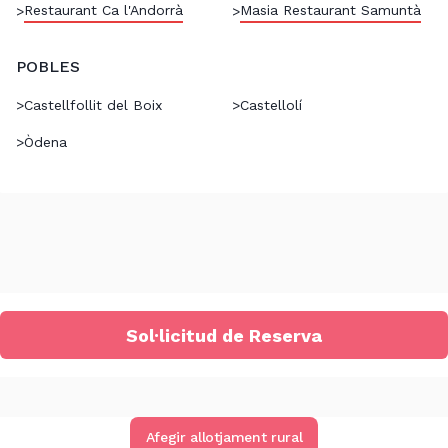
Restaurant Ca l'Andorrà
Masia Restaurant Samuntà
>
>
POBLES
>
Castellfollit del Boix
>
Castellolí
>
Òdena
Sol·licitud de Reserva
Afegir allotjament rural