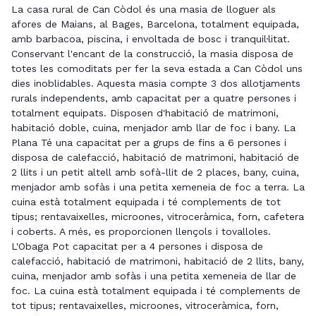
La casa rural de Can Còdol és una masia de lloguer als
afores de Maians, al Bages, Barcelona, ​​totalment equipada,
amb barbacoa, piscina, i envoltada de bosc i tranquil·litat.
Conservant l'encant de la construcció, la masia disposa de
totes les comoditats per fer la seva estada a Can Còdol uns
dies inoblidables. Aquesta masia compte 3 dos allotjaments
rurals independents, amb capacitat per a quatre persones i
totalment equipats. Disposen d'habitació de matrimoni,
habitació doble, cuina, menjador amb llar de foc i bany. La
Plana Té una capacitat per a grups de fins a 6 persones i
disposa de calefacció, habitació de matrimoni, habitació de
2 llits i un petit altell amb sofà-llit de 2 places, bany, cuina,
menjador amb sofàs i una petita xemeneia de foc a terra. La
cuina està totalment equipada i té complements de tot
tipus; rentavaixelles, microones, vitroceràmica, forn, cafetera
i coberts. A més, es proporcionen llençols i tovalloles.
L'Obaga Pot capacitat per a 4 persones i disposa de
calefacció, habitació de matrimoni, habitació de 2 llits, bany,
cuina, menjador amb sofàs i una petita xemeneia de llar de
foc. La cuina està totalment equipada i té complements de
tot tipus; rentavaixelles, microones, vitroceràmica, forn,