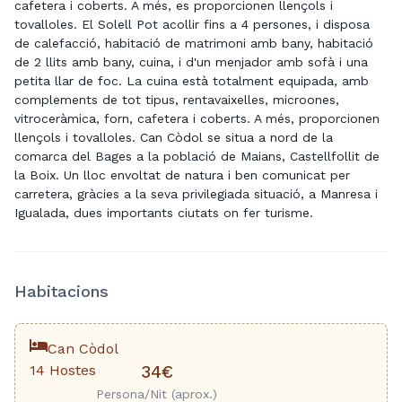
cafetera i coberts. A més, es proporcionen llençols i
tovalloles. El Solell Pot acollir fins a 4 persones, i disposa
de calefacció, habitació de matrimoni amb bany, habitació
de 2 llits amb bany, cuina, i d'un menjador amb sofà i una
petita llar de foc. La cuina està totalment equipada, amb
complements de tot tipus, rentavaixelles, microones,
vitroceràmica, forn, cafetera i coberts. A més, proporcionen
llençols i tovalloles. Can Còdol se situa a nord de la
comarca del Bages a la població de Maians, Castellfollit de
la Boix. Un lloc envoltat de natura i ben comunicat per
carretera, gràcies a la seva privilegiada situació, a Manresa i
Igualada, dues importants ciutats on fer turisme.
Habitacions
Can Còdol
14 Hostes
34€
Persona/Nit (aprox.)