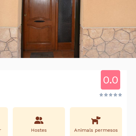
0.0
r
Hostes
Animals permesos