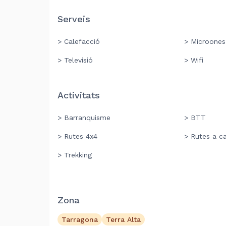
Serveis
> Calefacció
> Microones
> Televisió
> Wifi
Activitats
> Barranquisme
> BTT
> Rutes 4x4
> Rutes a ca
> Trekking
Zona
Tarragona
Terra Alta