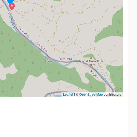
Leaflet
| ©
OpenStreetMap
contributors