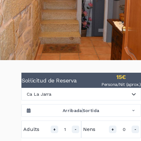
15€
Sol·licitud de Reserva
Persona/Nit (aprox.)
Ca La Jarra
Arribada
Sortida
Adults
Nens
1
0
+
-
+
-