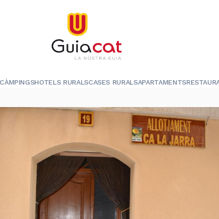
CÀMPINGS
HOTELS RURALS
CASES RURALS
APARTAMENTS
RESTAUR