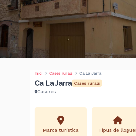
Inici
Cases rurals
Ca La Jarra
Ca La Jarra
Cases rurals
Caseres
Marca turística
Tipus de llogue