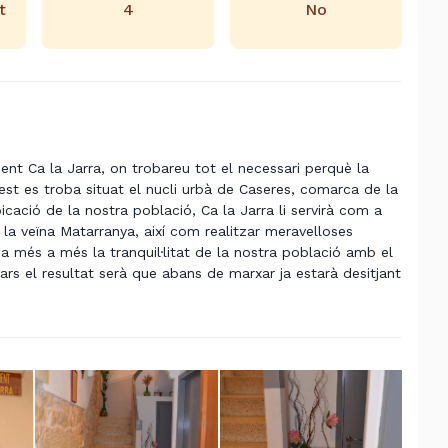
t
4
No
ment Ca la Jarra, on trobareu tot el necessari perquè la
est es troba situat el nucli urbà de Caseres, comarca de la
icació de la nostra població, Ca la Jarra li servirà com a
la veïna Matarranya, així com realitzar meravelloses
a més a més la tranquil·litat de la nostra població amb el
gars el resultat serà que abans de marxar ja estarà desitjant