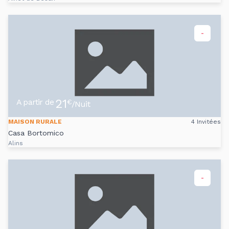
-
21
A partir de
€
/Nuit
MAISON RURALE
4 Invitées
Casa Bortomico
Alins
-