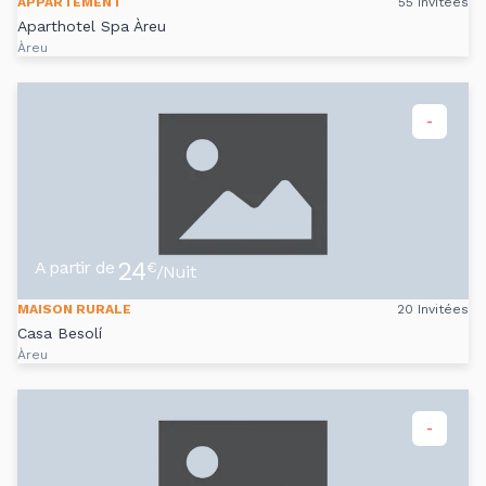
APPARTEMENT
55 Invitées
Aparthotel Spa Àreu
Àreu
-
24
A partir de
€
/Nuit
MAISON RURALE
20 Invitées
Casa Besolí
Àreu
-