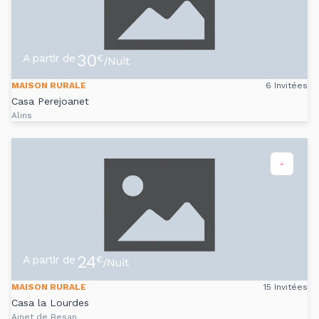
30
A partir de
€
/Nuit
MAISON RURALE
6 Invitées
Casa Perejoanet
Alins
-
24
A partir de
€
/Nuit
MAISON RURALE
15 Invitées
Casa la Lourdes
Ainet de Besan