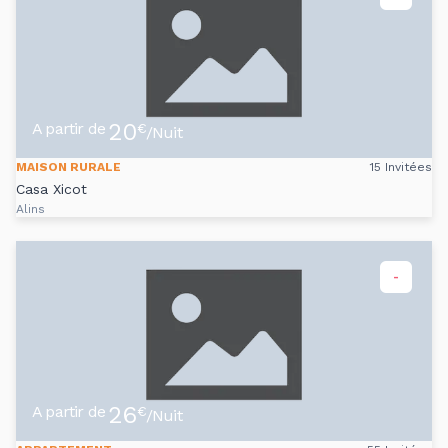
20
A partir de
€
/Nuit
MAISON RURALE
15 Invitées
Casa Xicot
Alins
-
26
A partir de
€
/Nuit