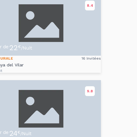
8.4
22
ir de
€
/Nuit
RURALE
16 Invitées
ya del Vilar
it
9.8
24
ir de
€
/Nuit