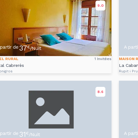
9.0
37
partir de
A part
€
/Nuit
EL RURAL
1 Invitées
MAISON 
al Cabrerès
La Caban
onigros
Rupit i Pru
8.6
31
partir de
A part
€
/Nuit