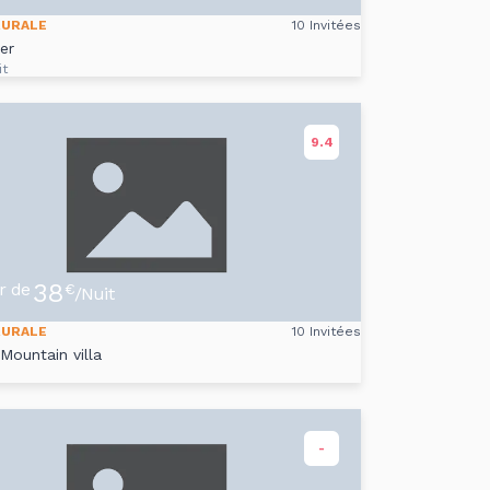
RURALE
10 Invitées
er
it
9.4
38
ir de
€
/Nuit
RURALE
10 Invitées
Mountain villa
-