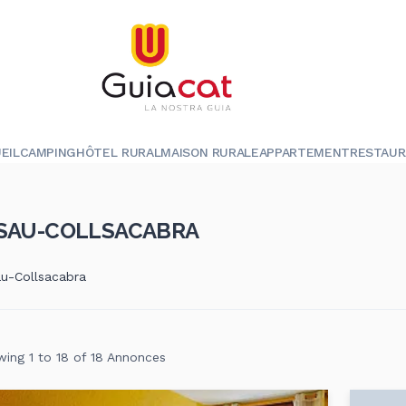
EIL
CAMPING
HÔTEL RURAL
MAISON RURALE
APPARTEMENT
RESTAU
 SAU-COLLSACABRA
au-Collsacabra
ing 1 to 18 of 18 Annonces