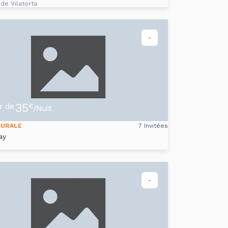
 de Vilatorta
-
35
ir de
€
/Nuit
RURALE
7 Invitées
ay
-