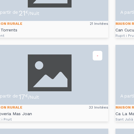
21
partir de
A part
€
/Nuit
SON RURALE
21 Invitées
MAISON 
Torrents
Can Cucu
ent
Rupit i Pru
-
17
partir de
A part
€
/Nuit
SON RURALE
33 Invitées
MAISON 
overia Mas Joan
Ca La M
 i Pruit
Sant Julià