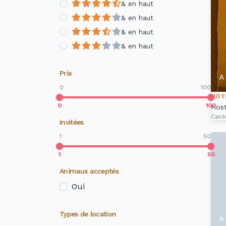
& en haut
& en haut
& en haut
& en haut
Prix
A 
0
100
HÔT
0
100
Host
Cant
Invitées
1
50
1
50
Animaux acceptés
Oui
Types de location
A 