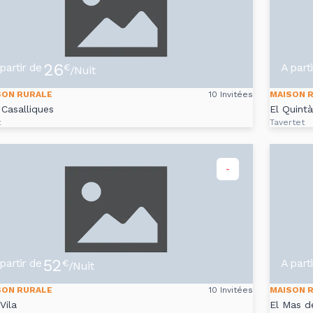
26
partir de
A part
€
/Nuit
SON RURALE
10 Invitées
MAISON 
Casalliques
El Quintà
t
Tavertet
-
52
partir de
A part
€
/Nuit
SON RURALE
10 Invitées
MAISON 
Vila
El Mas de