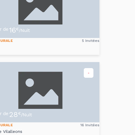
16
ir de
€
/Nuit
RURALE
5 Invitées
-
28
ir de
€
/Nuit
RURALE
16 Invitées
 Vilalleons