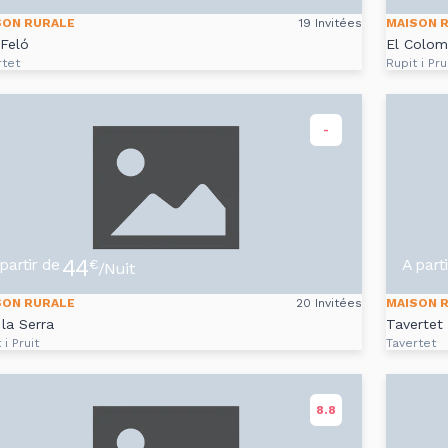
SON RURALE
19 Invitées
MAISON 
Feló
El Colom
rtet
Rupit i Pru
-
44
partir de
A part
€
/Nuit
SON RURALE
20 Invitées
MAISON 
la Serra
Tavertet 
 i Pruit
Tavertet
8.8