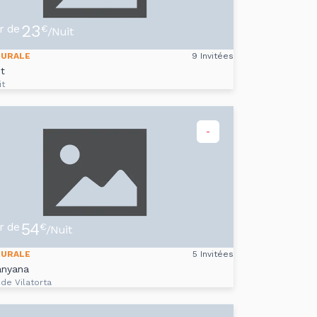
23
ir de
€
/Nuit
RURALE
9 Invitées
t
it
-
54
ir de
€
/Nuit
RURALE
5 Invitées
anyana
 de Vilatorta