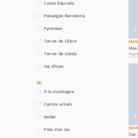
Costa Daurada
Paisatges Barcelona
Pyrénées
A 
Terres de L'Ebre
MAI
Mas 
Terres de Lleida
Rupi
Val d'Aran
Où
À la montagne
Centre urbain
A 
Isolée
MAI
Près d'un lac
Can 