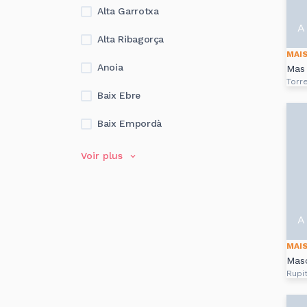
Alta Garrotxa
A 
Alta Ribagorça
MAI
Anoia
Mas 
Torr
Baix Ebre
Baix Empordà
Voir plus
A 
MAI
Mas
Rupit