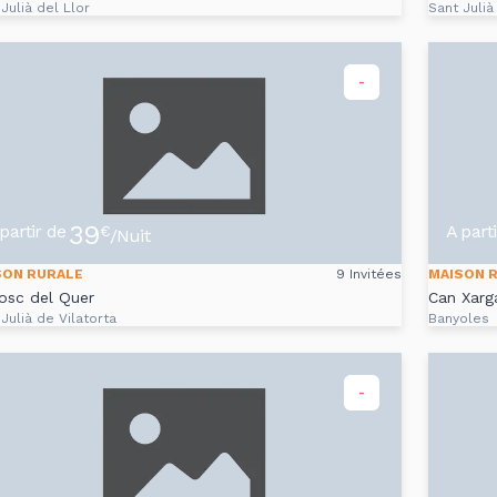
Julià del Llor
Sant Julià
-
39
partir de
A part
€
/Nuit
SON RURALE
9 Invitées
MAISON 
osc del Quer
Can Xarg
Julià de Vilatorta
Banyoles
-