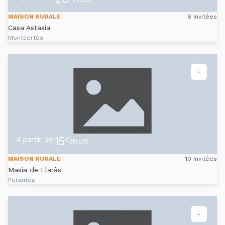
MAISON RURALE
6 Invitées
Casa Astasia
Montcortès
-
15
A partir de
€
/Nuit
MAISON RURALE
10 Invitées
Masia de Llaràs
Peramea
-