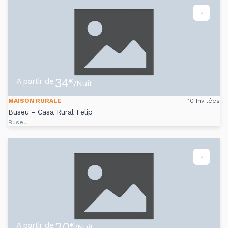
-
34
A partir de
€
/Nuit
MAISON RURALE
10 Invitées
Buseu - Casa Rural Felip
Buseu
-
20
A partir de
€
/Nuit