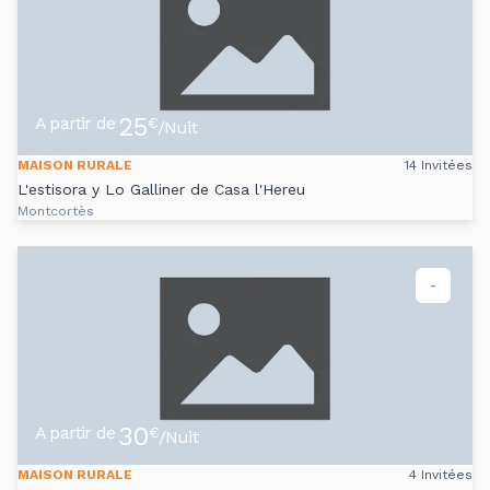
25
A partir de
€
/Nuit
MAISON RURALE
14 Invitées
L'estisora y Lo Galliner de Casa l'Hereu
Montcortès
-
30
A partir de
€
/Nuit
MAISON RURALE
4 Invitées