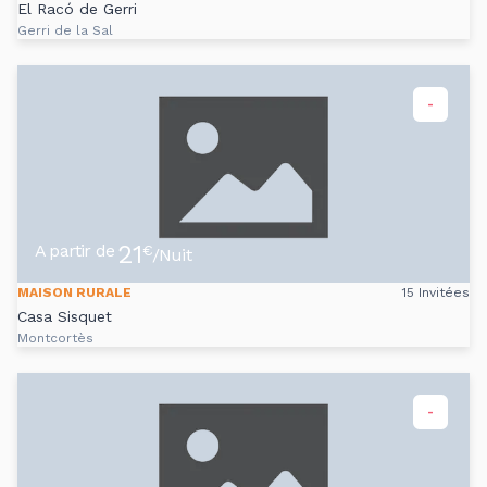
El Racó de Gerri
Gerri de la Sal
-
21
A partir de
€
/Nuit
MAISON RURALE
15 Invitées
Casa Sisquet
Montcortès
-