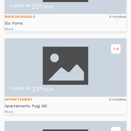
25
A partir de
€
/Nuit
MAISON RURALE
4 Invitées
Els Forns
Mura
7.6
33
A partir de
€
/Nuit
APPARTEMENT
6 Invitées
Apartaments Puig Gili
Mura