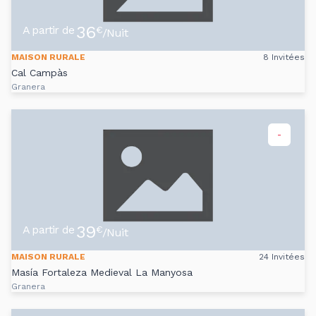
36
A partir de
€
/Nuit
MAISON RURALE
8 Invitées
Cal Campàs
Granera
-
39
A partir de
€
/Nuit
MAISON RURALE
24 Invitées
Masía Fortaleza Medieval La Manyosa
Granera