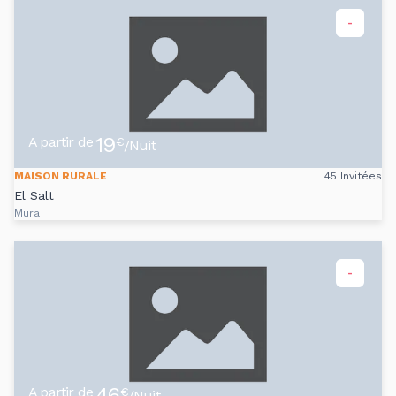
-
19
A partir de
€
/Nuit
MAISON RURALE
45 Invitées
El Salt
Mura
-
46
A partir de
€
/Nuit