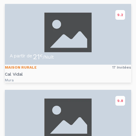
9.2
21
A partir de
€
/Nuit
MAISON RURALE
17 Invitées
Cal Vidal
Mura
9.8