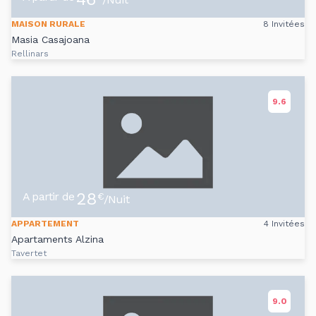
MAISON RURALE
8 Invitées
Masia Casajoana
Rellinars
9.6
28
A partir de
€
/Nuit
APPARTEMENT
4 Invitées
Apartaments Alzina
Tavertet
9.0