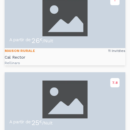
-
26
A partir de
€
/Nuit
MAISON RURALE
11 Invitées
Cal Rector
Rellinars
7.8
25
A partir de
€
/Nuit