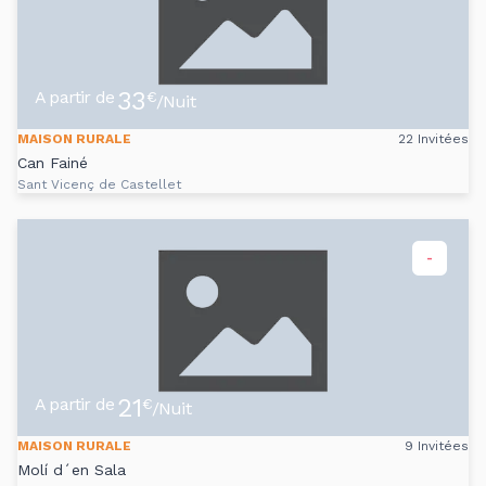
33
A partir de
€
/Nuit
MAISON RURALE
22 Invitées
Can Fainé
Sant Vicenç de Castellet
-
21
A partir de
€
/Nuit
MAISON RURALE
9 Invitées
Molí d´en Sala