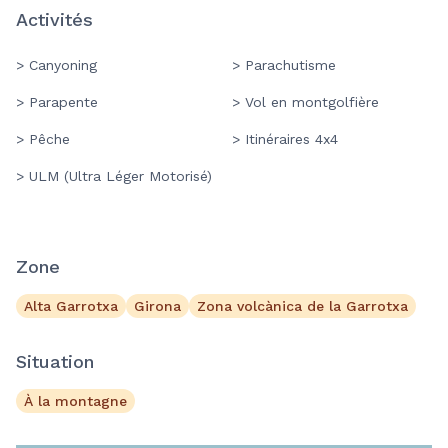
Activités
> Canyoning
> Parachutisme
> Parapente
> Vol en montgolfière
> Pêche
> Itinéraires 4x4
> ULM (Ultra Léger Motorisé)
Zone
Alta Garrotxa
Girona
Zona volcànica de la Garrotxa
Situation
À la montagne