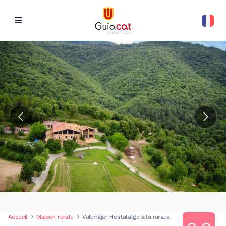
Accueil
Maison rurale
Vallmajor Hostalatge a la ruralia