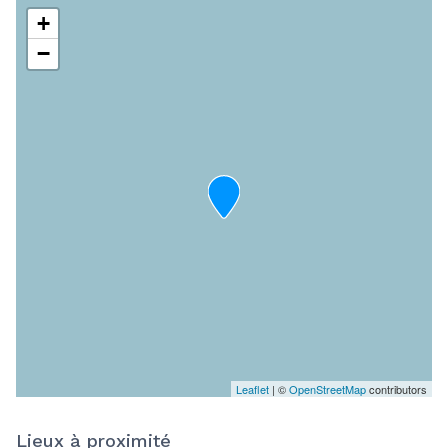
+
−
Leaflet
| ©
OpenStreetMap
contributors
Lieux à proximité