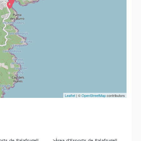
Leaflet
| ©
OpenStreetMap
contributors
rts de Palafrugell
>
Àrea d'Esports de Palafrugell