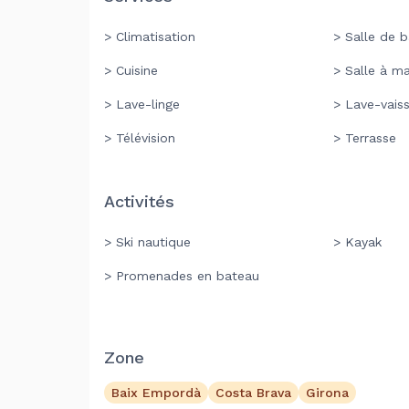
> Climatisation
> Salle de 
> Cuisine
> Salle à m
> Lave-linge
> Lave-vaiss
> Télévision
> Terrasse
Activités
> Ski nautique
> Kayak
> Promenades en bateau
Zone
Baix Empordà
Costa Brava
Girona