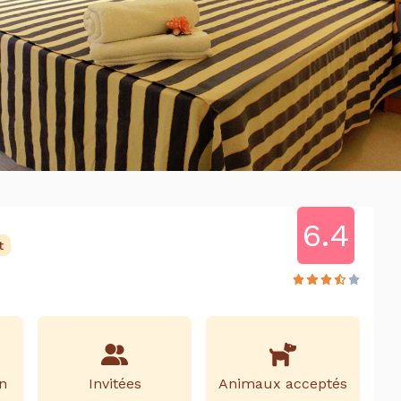
6.4
t
n
Invitées
Animaux acceptés