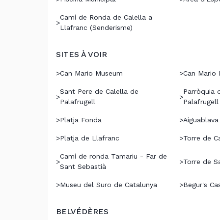
Camí de Ronda de Calella a
>
Llafranc (Senderisme)
SITES À VOIR
>
Can Mario Museum
>
Can Mario
Sant Pere de Calella de
Parròquia 
>
>
Palafrugell
Palafrugell
>
Platja Fonda
>
Aiguablava
>
Platja de Llafranc
>
Torre de C
Camí de ronda Tamariu - Far de
>
>
Torre de 
Sant Sebastià
>
Museu del Suro de Catalunya
>
Begur's Ca
BELVÉDÈRES