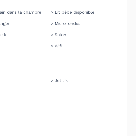
bain dans la chambre
> Lit bébé disponible
anger
> Micro-ondes
elle
> Salon
> Wifi
> Jet-ski