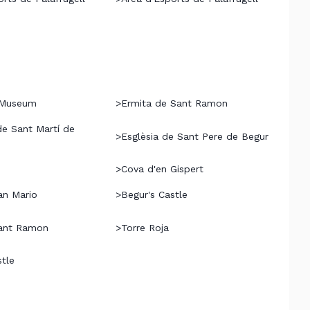
 Museum
>
Ermita de Sant Ramon
de Sant Martí de
>
Esglèsia de Sant Pere de Begur
>
Cova d'en Gispert
an Mario
>
Begur's Castle
Sant Ramon
>
Torre Roja
stle