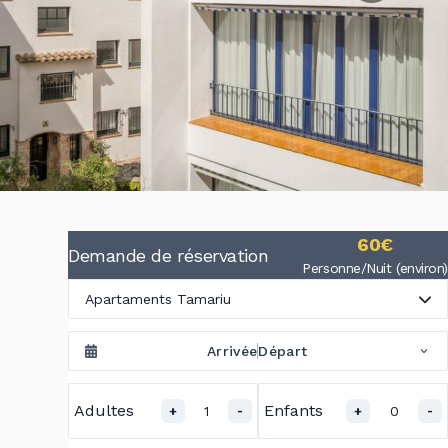
60€
Demande de réservation
Personne/Nuit (environ)
Apartaments Tamariu
Arrivée
Départ
Adultes
Enfants
1
0
+
-
+
-