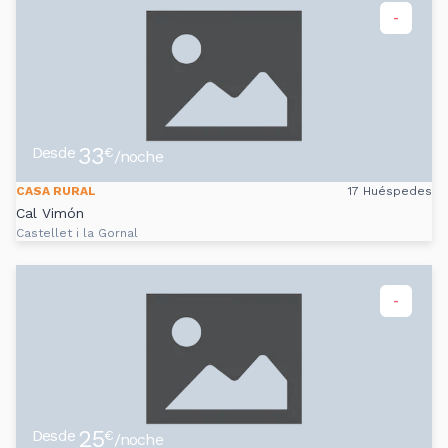
-
33
Desde
€
/noche
CASA RURAL
17 Huéspedes
Cal Vimón
Castellet i la Gornal
-
25
Desde
€
/noche