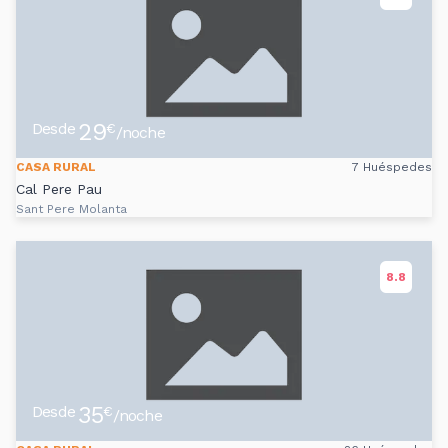
29
Desde
€
/noche
CASA RURAL
7 Huéspedes
Cal Pere Pau
Sant Pere Molanta
8.8
35
Desde
€
/noche