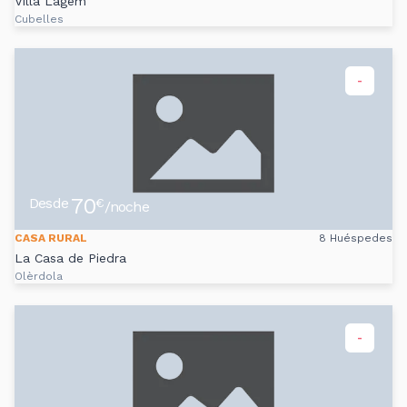
Villa Lagem
Cubelles
-
70
Desde
€
/noche
CASA RURAL
8 Huéspedes
La Casa de Piedra
Olèrdola
-