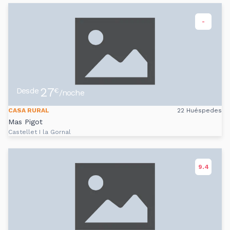
-
27
Desde
€
/noche
CASA RURAL
22 Huéspedes
Mas Pigot
Castellet I la Gornal
9.4