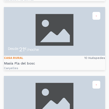
-
21
Desde
€
/noche
CASA RURAL
10 Huéspedes
Masía Pla del bosc
Canyelles
-