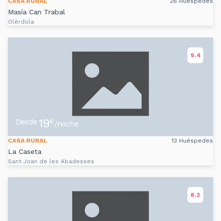
CASA RURAL
26 Huéspedes
Masía Can Trabal
Olèrdola
9.4
19
Desde
€
/noche
CASA RURAL
13 Huéspedes
La Caseta
Sant Joan de les Abadesses
8.2