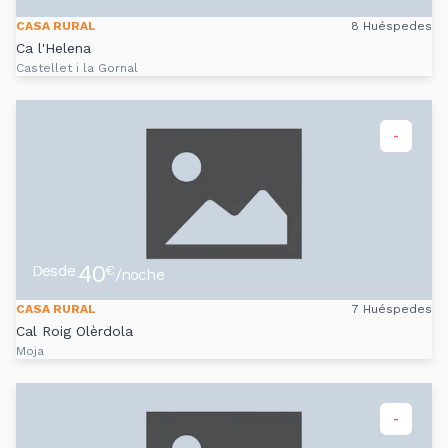
CASA RURAL
8 Huéspedes
Ca l'Helena
Castellet i la Gornal
-
40
Desde
€
/noche
CASA RURAL
7 Huéspedes
Cal Roig Olèrdola
Moja
-