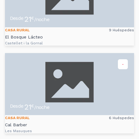
21
Desde
€
/noche
CASA RURAL
9 Huéspedes
El Bosque Lácteo
Castellet i la Gornal
-
21
Desde
€
/noche
CASA RURAL
6 Huéspedes
Cal Barber
Les Masuques