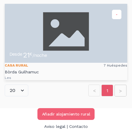
-
21
Desde
€
/noche
CASA RURAL
7 Huéspedes
Bòrda Guilhamuc
Les
<
1
>
Añadir alojamiento rural
Aviso legal
|
Contacto