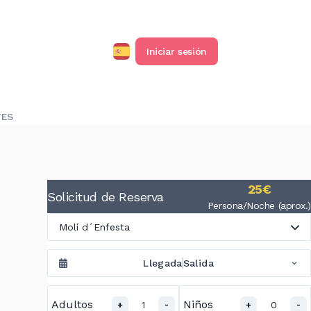
Iniciar sesión
TES
25€
Solicitud de Reserva
Persona/Noche (aprox.)
Molí d´Enfesta
Llegada
Salida
Adultos
Niños
1
0
+
-
+
-