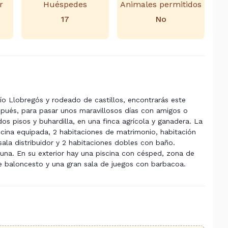
r
Huéspedes
Animales permitidos
17
No
río
Llobregós
y rodeado de castillos, encontrarás este
espués, para pasar unos maravillosos días con amigos o
os pisos y buhardilla, en una finca agrícola y ganadera. La
ina equipada, 2 habitaciones de matrimonio, habitación
 sala distribuidor y 2 habitaciones dobles con baño.
na. En su exterior hay una piscina con césped, zona de
e baloncesto y una gran sala de juegos con barbacoa.