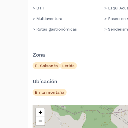
> BTT
> Esquí Acu
> Multiaventura
> Paseo en 
> Rutas gastronómicas
> Senderis
Zona
El Solsonés
Lérida
Ubicación
En la montaña
+
−