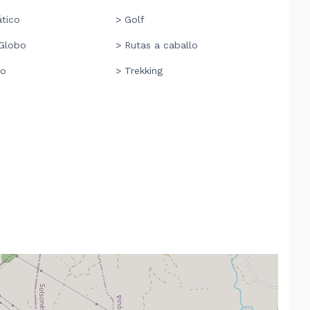
ático
> Golf
Globo
> Rutas a caballo
mo
> Trekking