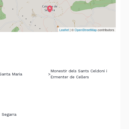
Leaflet
| ©
OpenStreetMap
contributors
Monestir dels Sants Celdoni i
 Santa Maria
>
Ermenter de Cellers
 Segarra