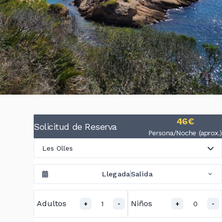
46€
Solicitud de Reserva
Persona/Noche (aprox.)
Les Olles
Llegada
Salida
Adultos
Niños
1
0
+
-
+
-