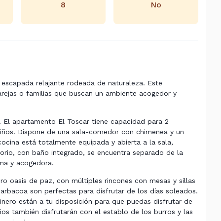
8
No
na escapada relajante rodeada de naturaleza. Este
arejas o familias que buscan un ambiente acogedor y
. El apartamento El Toscar tiene capacidad para 2
 niños. Dispone de una sala-comedor con chimenea y un
ocina está totalmente equipada y abierta a la sala,
orio, con baño integrado, se encuentra separado de la
ima y acogedora.
o oasis de paz, con múltiples rincones con mesas y sillas
barbacoa son perfectas para disfrutar de los días soleados.
llinero están a tu disposición para que puedas disfrutar de
s también disfrutarán con el establo de los burros y las