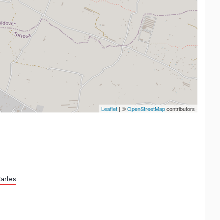
Leaflet
| ©
OpenStreetMap
contributors
arles