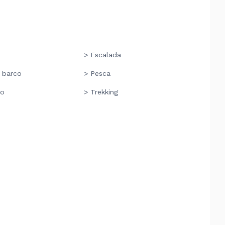
> Escalada
 barco
> Pesca
mo
> Trekking