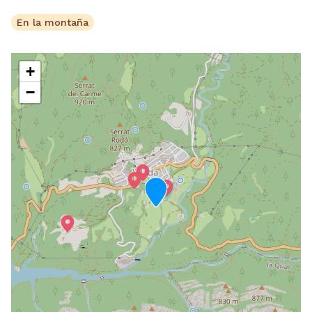
En la montaña
+
−