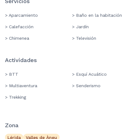
Servicios
> Aparcamiento
> Baño en la habitación
> Calefacción
> Jardín
> Chimenea
> Televisión
Actividades
> BTT
> Esquí Acuático
> Multiaventura
> Senderismo
> Trekking
Zona
Lérida
Valles de Àneu