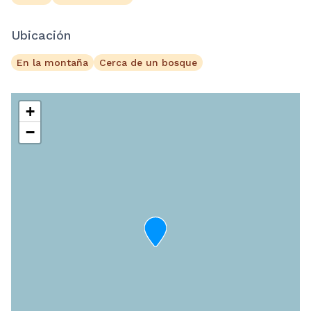
Ubicación
En la montaña
Cerca de un bosque
+
−